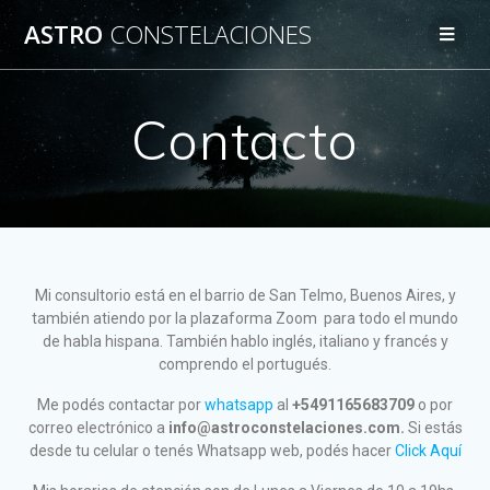
ASTRO
CONSTELACIONES
Contacto
Mi consultorio está en el barrio de San Telmo, Buenos Aires, y
también atiendo por la plazaforma Zoom para todo el mundo
de habla hispana. También hablo inglés, italiano y francés y
comprendo el portugués.
Me podés contactar por
whatsapp
al
+5491165683709
o por
correo electrónico a
info@astroconstelaciones.com.
Si estás
desde tu celular o tenés Whatsapp web, podés hacer
Click Aquí