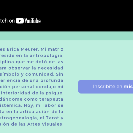
s Erica Meurer. Mi matriz
reside en la antropología,
ciplina que me dotó de las
ara observar la necesidad
 símbolo y comunidad. Sin
periencia de una profunda
Inscribite en
mis
ción personal condujo mi
 interioridad de la psique,
idándome como terapeuta
istémica. Hoy, mi labor se
 en la articulación de la
Astrogenealogía, el Tarot y
sión de las Artes Visuales.